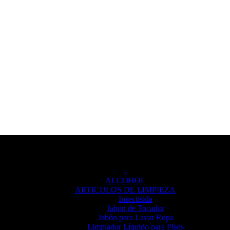
Categorías de producto
-
ALCOHOL
ARTICULOS DE LIMPIEZA
Insectisida
Jabón de Tocador
Jabón para Lavar Ropa
Limpiador Líquido para Pisos