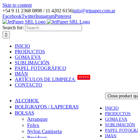
Skip to content
+54 9 11 2368 0898 / 11 4202 6156
|
info@jetpaper.com.ar
Facebook
Twitter
Instagram
Pinterest
Search for:
INICIO
PRODUCTOS
GOMA EVA
SUBLIMACIÓN
PAPEL FOTOGRÁFICO
IMÁN
NUEVO
ARTÍCULOS DE LIMPIEZA
CONTACTO
Close product qu
ALCOHOL
BOLÍGRAFOS / LAPICERAS
INICIO
BOLSAS
PRODUCTOS
Arranque
GOMA EVA
Folex
SUBLIMACIÓN
PAPEL FOTOGR
Nylon Camiseta
IMÁN
Residuos