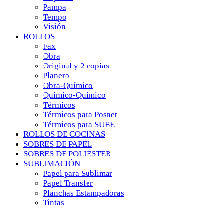
Pampa
Tempo
Visión
ROLLOS
Fax
Obra
Original y 2 copias
Planero
Obra-Químico
Químico-Químico
Térmicos
Térmicos para Posnet
Térmicos para SUBE
ROLLOS DE COCINAS
SOBRES DE PAPEL
SOBRES DE POLIESTER
SUBLIMACIÓN
Papel para Sublimar
Papel Transfer
Planchas Estampadoras
Tintas