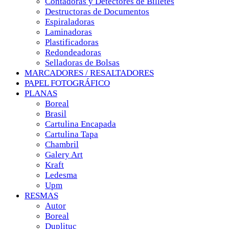
Contadoras y Detectores de Billetes
Destructoras de Documentos
Espiraladoras
Laminadoras
Plastificadoras
Redondeadoras
Selladoras de Bolsas
MARCADORES / RESALTADORES
PAPEL FOTOGRÁFICO
PLANAS
Boreal
Brasil
Cartulina Encapada
Cartulina Tapa
Chambril
Galery Art
Kraft
Ledesma
Upm
RESMAS
Autor
Boreal
Duplituc