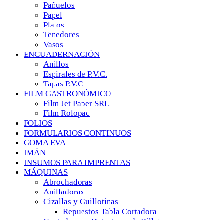
Pañuelos
Papel
Platos
Tenedores
Vasos
ENCUADERNACIÓN
Anillos
Espirales de P.V.C.
Tapas P.V.C
FILM GASTRONÓMICO
Film Jet Paper SRL
Film Rolopac
FOLIOS
FORMULARIOS CONTINUOS
GOMA EVA
IMÁN
INSUMOS PARA IMPRENTAS
MÁQUINAS
Abrochadoras
Anilladoras
Cizallas y Guillotinas
Repuestos Tabla Cortadora