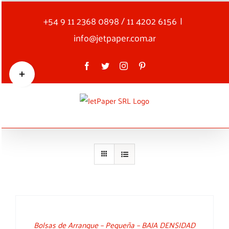
Skip
+54 9 11 2368 0898 / 11 4202 6156
|
to
content
info@jetpaper.com.ar
Toggle
Facebook
Twitter
Instagram
Pinterest
Sliding
Bar
Area
DETAILS
Bolsas de Arranque – Pequeña – BAJA DENSIDAD