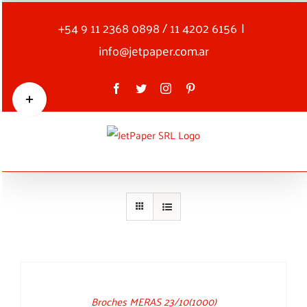
Skip
+54 9 11 2368 0898 / 11 4202 6156
|
to
content
info@jetpaper.com.ar
Toggle
Facebook
Twitter
Instagram
Pinterest
Sliding
Bar
Area
DETAILS
Broches MERAS 23/10(1000)