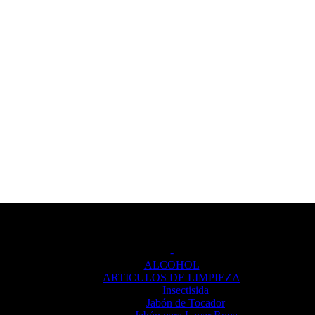
Categorías de producto
-
ALCOHOL
ARTICULOS DE LIMPIEZA
Insectisida
Jabón de Tocador