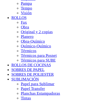
Pampa
Tempo
Visión
ROLLOS
Fax
Obra
Original y 2 copias
Planero
Obra-Químico
Químico-Químico
Térmicos
Térmicos para Posnet
Térmicos para SUBE
ROLLOS DE COCINAS
SOBRES DE PAPEL
SOBRES DE POLIESTER
SUBLIMACIÓN
Papel para Sublimar
Papel Transfer
Planchas Estampadoras
Tintas