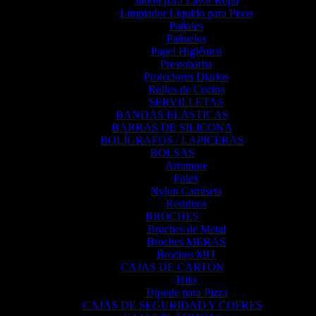
Jabón para Lavar Ropa
Limpiador Líquido para Pisos
Pañales
Pañuelos
Papel Higiénico
Prestobarba
Protectores Diarios
Rollos de Cocina
SERVILLETAS
BANDAS ELÁSTICAS
BARRAS DE SILICONA
BOLÍGRAFOS / LAPICERAS
BOLSAS
Arranque
Folex
Nylon Camiseta
Residuos
BROCHES
Broches de Metal
Broches MERAS
Broches MIT
CAJAS DE CARTÓN
Hilo
Tripode para Pizza
CAJAS DE SEGURIDAD Y COFRES