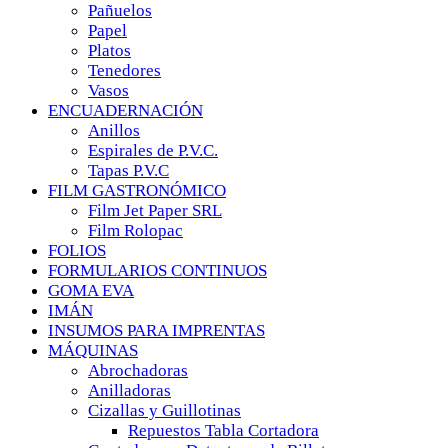
Pañuelos
Papel
Platos
Tenedores
Vasos
ENCUADERNACIÓN
Anillos
Espirales de P.V.C.
Tapas P.V.C
FILM GASTRONÓMICO
Film Jet Paper SRL
Film Rolopac
FOLIOS
FORMULARIOS CONTINUOS
GOMA EVA
IMÁN
INSUMOS PARA IMPRENTAS
MÁQUINAS
Abrochadoras
Anilladoras
Cizallas y Guillotinas
Repuestos Tabla Cortadora