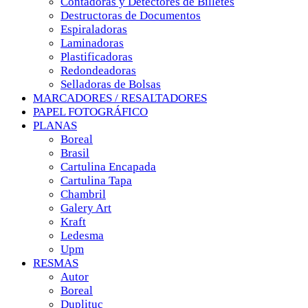
Contadoras y Detectores de Billetes
Destructoras de Documentos
Espiraladoras
Laminadoras
Plastificadoras
Redondeadoras
Selladoras de Bolsas
MARCADORES / RESALTADORES
PAPEL FOTOGRÁFICO
PLANAS
Boreal
Brasil
Cartulina Encapada
Cartulina Tapa
Chambril
Galery Art
Kraft
Ledesma
Upm
RESMAS
Autor
Boreal
Duplituc