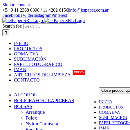
Skip to content
+54 9 11 2368 0898 / 11 4202 6156
|
info@jetpaper.com.ar
Facebook
Twitter
Instagram
Pinterest
Search for:
INICIO
PRODUCTOS
GOMA EVA
SUBLIMACIÓN
PAPEL FOTOGRÁFICO
IMÁN
ARTÍCULOS DE LIMPIEZA
NUEVO
CONTACTO
Close product qu
ALCOHOL
BOLÍGRAFOS / LAPICERAS
INICIO
BOLSAS
PRODUCTOS
Arranque
GOMA EVA
Folex
SUBLIMACIÓN
PAPEL FOTOGR
Nylon Camiseta
IMÁN
Residuos