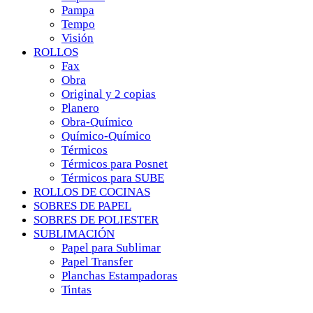
Pampa
Tempo
Visión
ROLLOS
Fax
Obra
Original y 2 copias
Planero
Obra-Químico
Químico-Químico
Térmicos
Térmicos para Posnet
Térmicos para SUBE
ROLLOS DE COCINAS
SOBRES DE PAPEL
SOBRES DE POLIESTER
SUBLIMACIÓN
Papel para Sublimar
Papel Transfer
Planchas Estampadoras
Tintas