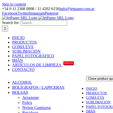
Skip to content
+54 9 11 2368 0898 / 11 4202 6156
|
info@jetpaper.com.ar
Facebook
Twitter
Instagram
Pinterest
Search for:
INICIO
PRODUCTOS
GOMA EVA
SUBLIMACIÓN
PAPEL FOTOGRÁFICO
IMÁN
NUEVO
ARTÍCULOS DE LIMPIEZA
CONTACTO
Close product qu
ALCOHOL
BOLÍGRAFOS / LAPICERAS
INICIO
BOLSAS
PRODUCTOS
Arranque
GOMA EVA
Folex
SUBLIMACIÓN
PAPEL FOTOGR
Nylon Camiseta
IMÁN
Residuos