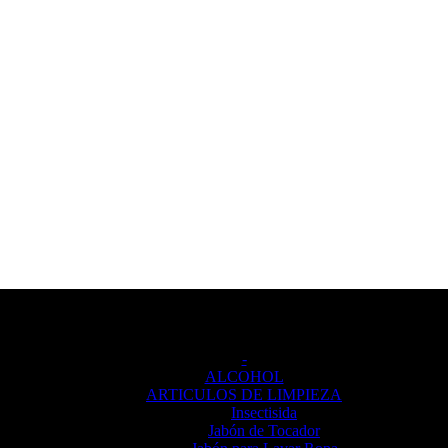
Categorías de producto
-
ALCOHOL
ARTICULOS DE LIMPIEZA
Insectisida
Jabón de Tocador