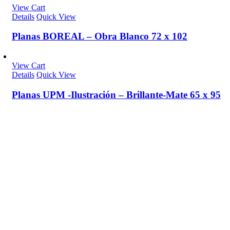
View Cart
Details
Quick View
Planas BOREAL – Obra Blanco 72 x 102
View Cart
Details
Quick View
Planas UPM -Ilustración – Brillante-Mate 65 x 95