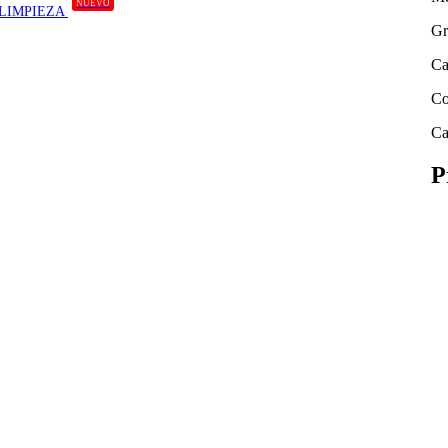
NUEVO
 LIMPIEZA
Gr
Ca
Co
Ca
P