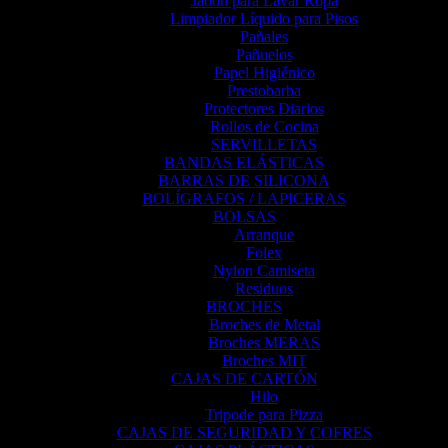
Jabón para Lavar Ropa
Limpiador Líquido para Pisos
Pañales
Pañuelos
Papel Higiénico
Prestobarba
Protectores Diarios
Rollos de Cocina
SERVILLETAS
BANDAS ELÁSTICAS
BARRAS DE SILICONA
BOLÍGRAFOS / LAPICERAS
BOLSAS
Arranque
Folex
Nylon Camiseta
Residuos
BROCHES
Broches de Metal
Broches MERAS
Broches MIT
CAJAS DE CARTÓN
Hilo
Tripode para Pizza
CAJAS DE SEGURIDAD Y COFRES