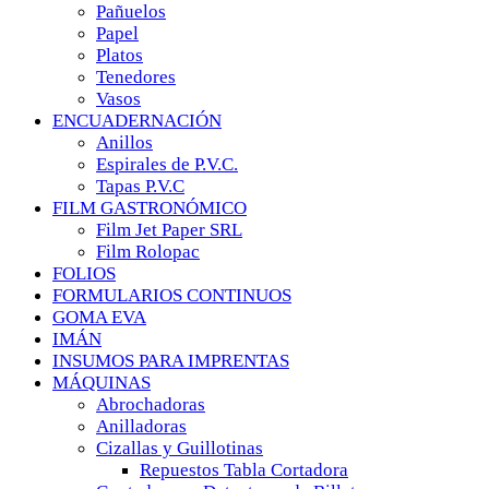
Pañuelos
Papel
Platos
Tenedores
Vasos
ENCUADERNACIÓN
Anillos
Espirales de P.V.C.
Tapas P.V.C
FILM GASTRONÓMICO
Film Jet Paper SRL
Film Rolopac
FOLIOS
FORMULARIOS CONTINUOS
GOMA EVA
IMÁN
INSUMOS PARA IMPRENTAS
MÁQUINAS
Abrochadoras
Anilladoras
Cizallas y Guillotinas
Repuestos Tabla Cortadora