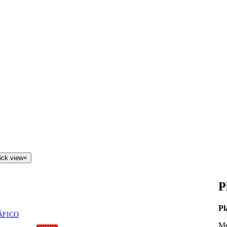
ick view
×
P
Pl
ÁFICO
Me