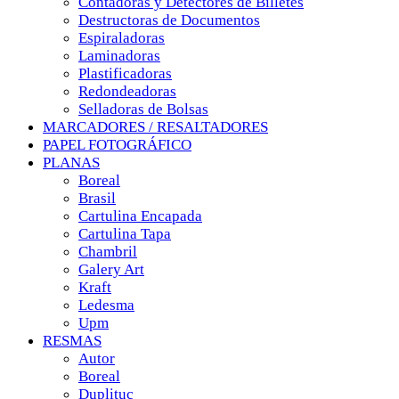
Contadoras y Detectores de Billetes
Destructoras de Documentos
Espiraladoras
Laminadoras
Plastificadoras
Redondeadoras
Selladoras de Bolsas
MARCADORES / RESALTADORES
PAPEL FOTOGRÁFICO
PLANAS
Boreal
Brasil
Cartulina Encapada
Cartulina Tapa
Chambril
Galery Art
Kraft
Ledesma
Upm
RESMAS
Autor
Boreal
Duplituc